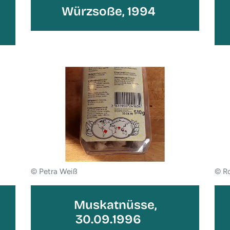
Würzsoße, 1994
© Petra Weiß
© R
Muskatnüsse,
30.09.1996