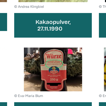
© Andrea Klingbiel
© Th
Kakaopulver,
27.11.1990
© Eva-Maria Blum
© Er