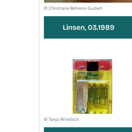
© Christiane Behrens-Suckert
Linsen, 03.1989
© Tanja Windisch