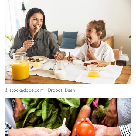
© stockadobe.com - Drobot_Dean