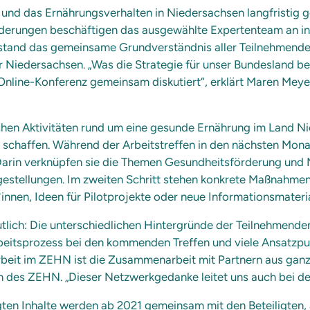
und das Ernährungsverhalten in Niedersachsen langfristig 
derungen beschäftigen das ausgewählte Expertenteam an ins
 stand das gemeinsame Grundverständnis aller Teilnehmenden
ür Niedersachsen. „Was die Strategie für unser Bundesland b
Online-Konferenz gemeinsam diskutiert“, erklärt Maren Meyer
eichen Aktivitäten rund um eine gesunde Ernährung im Land
 schaffen. Während der Arbeitstreffen in den nächsten Mon
 Darin verknüpfen sie die Themen Gesundheitsförderung und 
ragestellungen. Im zweiten Schritt stehen konkrete Maßnahme
nnen, Ideen für Pilotprojekte oder neue Informationsmateria
utlich: Die unterschiedlichen Hintergründe der Teilnehmend
rbeitsprozess bei den kommenden Treffen und viele Ansatzpu
Arbeit im ZEHN ist die Zusammenarbeit mit Partnern aus gan
rin des ZEHN. „Dieser Netzwerkgedanke leitet uns auch bei de
egten Inhalte werden ab 2021 gemeinsam mit den Beteiligten