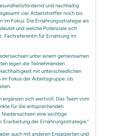
Newsletter
gesundheitsfördernd und nachhaltig
gesamt vier Arbeitstreffen noch bis
Termine
 im Fokus. Die Ernährungsstrategie als
Kontakt
edeutet und welche Potenziale sich
, Fachreferentin für Ernährung im
Über Uns
Das ZEHN
 Niedersachsen unter einem gemeinsamen
Fachbeirat
aten legen die Teilnehmenden
Nachhaltigkeit mit unterschiedlichen
Leichte Sprac
n im Fokus der Arbeitsgruppe: ob
Öffentlichkeit
lien.
Crossmedi
Stellenangebo
en ergänzen sich wertvoll. Das Team vom
nkte für die entsprechenden
z Niedersachsen eine wichtige
r Erarbeitung der Ernährungsstrategie.“
, aber auch mit anderen Engagierten und