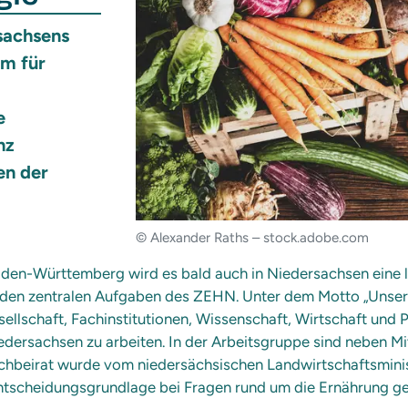
sachsens
um für
e
nz
en der
© Alexander Raths – stock.adobe.com
aden-Württemberg wird es bald auch in Niedersachsen eine 
zu den zentralen Aufgaben des ZEHN. Unter dem Motto „Unse
esellschaft, Fachinstitutionen, Wissenschaft, Wirtschaft un
iedersachsen zu arbeiten. In der Arbeitsgruppe sind neben 
achbeirat wurde vom niedersächsischen Landwirtschaftsminis
Entscheidungsgrundlage bei Fragen rund um die Ernährung ge