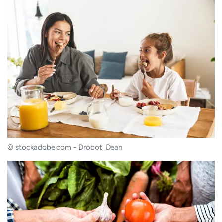
© stockadobe.com - Drobot_Dean