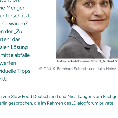
 Die Mengen
 unterschätzt.
g und warum?
n der „
Zu
ten: das
talen Lösung
mittelabfälle
gwerfen
© ONUK_Bernhard Schmitt und Julia Heinz
iduelle Tipps
rkt!
n von Slow Food Deutschland und Nina Langen vom Fachgebi
rlin gesprochen, die im Rahmen des „Dialogforum private Ha