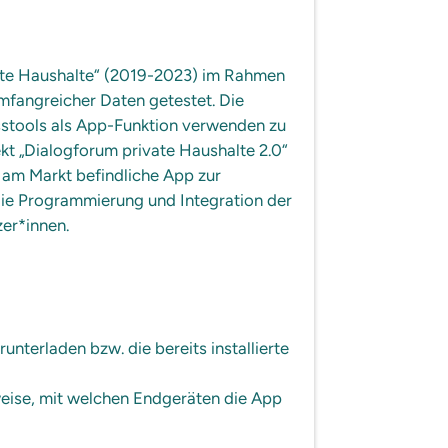
Newsletter
Termine
ate Haushalte“ (2019-2023) im Rahmen
Kontakt
mfangreicher Daten getestet. Die
sstools als App-Funktion verwenden zu
Über Uns
kt „Dialogforum private Haushalte 2.0“
Das ZEHN
 am Markt befindliche App zur
 die Programmierung und Integration der
Fachbeirat
er*innen.
Leichte Sprac
Öffentlichkeit
Crossmedi
Stellenangebo
unterladen bzw. die bereits installierte
weise, mit welchen Endgeräten die App