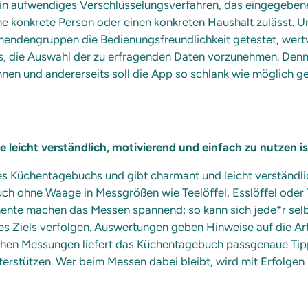
 ein aufwendiges Verschlüsselungsverfahren, das eingegebe
ine konkrete Person oder einen konkreten Haushalt zulässt. U
hmendengruppen die Bedienungsfreundlichkeit getestet, wer
s, die Auswahl der zu erfragenden Daten vorzunehmen. Den
nen und andererseits soll die App so schlank wie möglich ges
 leicht verständlich, motivierend und einfach zu nutzen i
s Küchentagebuchs und gibt charmant und leicht verständlic
auch ohne Waage in Messgrößen wie Teelöffel, Esslöffel oder
ente machen das Messen spannend: so kann sich jede*r selb
es Ziels verfolgen. Auswertungen geben Hinweise auf die Ar
chen Messungen liefert das Küchentagebuch passgenaue Tipp
erstützen. Wer beim Messen dabei bleibt, wird mit Erfolgen